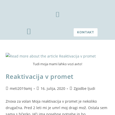
KONTAKT
Tudi moja mami lahko vozi avto!
Reaktivacija v promet
meti2019amj
16. julija, 2020
Zgodbe ljudi
Znova za volan Moja reaktivacija v promet je nekoliko
drugačna. Pred 2 leti mi je umrl moj dragi mož. Ostala sem
sama s hčerko. Hči ima posebne potrebe in bo…