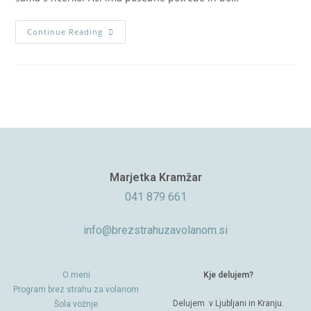
Continue Reading
Marjetka Kramžar
041 879 661
info@brezstrahuzavolanom.si
O meni
Kje delujem?
Program brez strahu za volanom
Delujem v Ljubljani in Kranju.
Šola vožnje