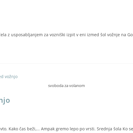
la z usposabljanjem za vozniški izpit v eni izmed šol vožnje na Go
svoboda za volanom
njo
a avto. Kako čas beži,... Ampak gremo lepo po vrsti. Srednja šola Ko