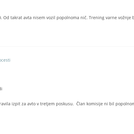
10. Od takrat avta nisem vozil popolnoma nič. Trening varne vožnje 
di
ravila izpit za avto v tretjem poskusu. Član komisije ni bil popoln