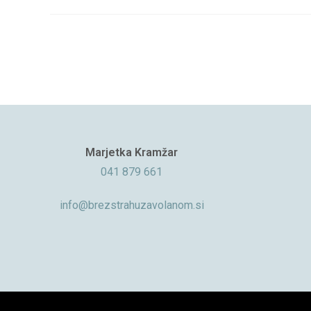
Marjetka Kramžar
041 879 661
info@brezstrahuzavolanom.si