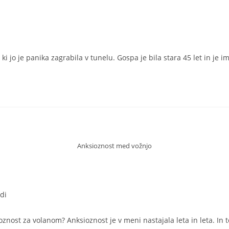
 jo je panika zagrabila v tunelu. Gospa je bila stara 45 let in je 
Anksioznost med vožnjo
di
ioznost za volanom? Anksioznost je v meni nastajala leta in leta. I