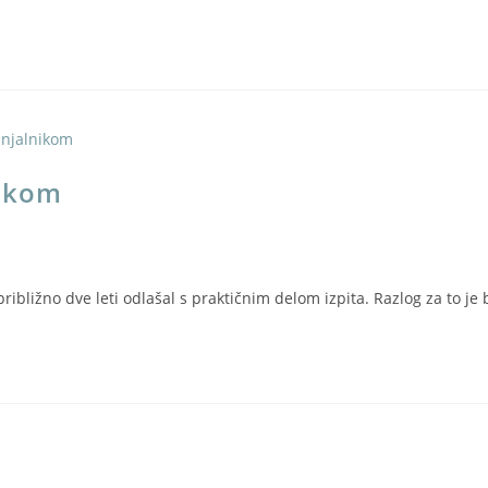
nikom
približno dve leti odlašal s praktičnim delom izpita. Razlog za to je