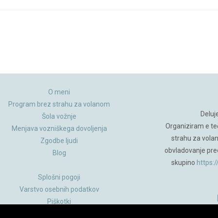
O meni
Program brez strahu za volanom
Deluj
Šola vožnje
Organiziram e te
Menjava vozniškega dovoljenja
strahu za vola
Zgodbe ljudi
obvladovanje pre
Blog
skupino
https:
Splošni pogoji
Varstvo osebnih podatkov
Piškotki