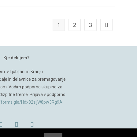
1
2
3
Kje delujem?
em v Ljubljani in Kranju.
čaje in delavnice za premagovanje
nom. Vodim podporno skupino za
dizpitne treme. Prijava v podporno
//forms.gle/Hdx82sijW8pw3Rg9A