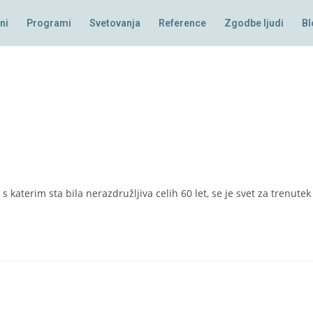
ni
Programi
Svetovanja
Reference
Zgodbe ljudi
Bl
katerim sta bila nerazdružljiva celih 60 let, se je svet za trenutek u