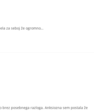
imela za seboj že ogromno…
n to brez posebnega razloga. Anksiozna sem postala že